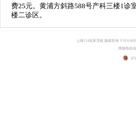
费25元。黄浦方斜路588号产科三楼1诊室
楼二诊区。
上海114名医导航 版权所有 V10.6.002
增值电信业务
沪公