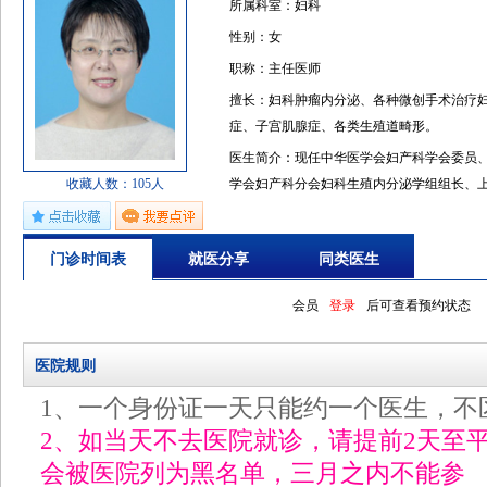
所属科室：妇科
性别：女
职称：主任医师
擅长：妇科肿瘤内分泌、各种微创手术治疗
症、子宫肌腺症、各类生殖道畸形。
医生简介：现任中华医学会妇产科学会委员
收藏人数：105人
学会妇产科分会妇科生殖内分泌学组组长、
部妇科4级内镜培训基地主任、华东“六省一
金委员会同行评议专家、«中华妇产科学杂志»
门诊时间表
就医分享
同类医生
展»等杂志编委。近5年获得2项国家授权专利
参编、参译著作12部。以课题负责人承担国
会员
登录
后可查看预约状态
心课题项目、上海市自然基金项目、上海市生
国家妇科临床重点项目。已培养博士、硕士研
医院规则
统先进工作者；曾获得复旦大学“十佳医苑新
海市卫生系统 “高尚医德”提名奖、上海市“
1、一个身份证一天只能约一个医生，不
号。
2、如当天不去医院就诊，请提前2天至
会被医院列为黑名单，三月之内不能参