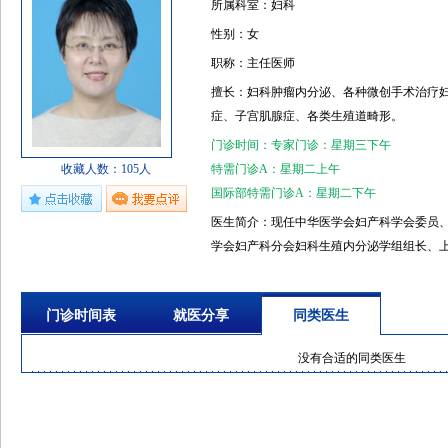
所属科室：妇科
性别：女
职称：主任医师
擅长：妇科肿瘤内分泌、各种微创手术治疗
症、子宫肌腺症、各类生殖道畸形。
门诊时间：专家门诊：星期三下午
收藏人数：105人
特需门诊A：星期二上午
国际部特需门诊A：星期二下午
医生简介：现任中华医学会妇产科学会委员
学会妇产科分会妇科生殖内分泌学组组长、
部妇科4级内镜培训基地主任、华东“六省一
金委员会同行评议专家、«中华妇产科学杂志»
门诊时间表
就医分享
同类医生
展»等杂志编委。近5年获得2项国家授权专利
参编、参译著作12部。以课题负责人承担国
没有合适的同类医生
心课题项目、上海市自然基金项目、上海市生
国家妇科临床重点项目。已培养博士、硕士研
统先进工作者；曾获得复旦大学“十佳医苑新
海市卫生系统 “高尚医德”提名奖、上海市“