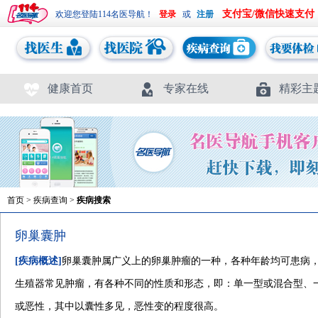
支付宝/微信快速支付
欢迎您登陆114名医导航！
或
健康首页
专家在线
精彩主
首页
>
疾病查询
>
疾病搜索
卵巢囊肿
[疾病概述]
卵巢囊肿属广义上的卵巢肿瘤的一种，各种年龄均可患病，但
生殖器常见肿瘤，有各种不同的性质和形态，即：单一型或混合型、
或恶性，其中以囊性多见，恶性变的程度很高。