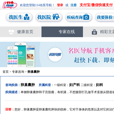
支付宝/微信快速支付
欢迎您登陆114名医导航！
或
健康首页
专家在线
精彩主
首页
>
专家咨询
>
卵巢囊肿
卵巢囊肿
妇产科
妇科
咨询疾病：
所属科室
：一级科室：
二级科室：
疾病描述：
单侧卵巢囊肿和子宫肌瘤，有积液，不想腹部打孔做手术直接从阴道
回答：
您好，卵巢囊肿是卵巢囊性肿块的统称，它对于身体的危害以及对它的治疗