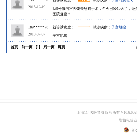
138******62
就诊满意度：
就诊疾病：
子宫内膜息肉
2015-12-19
我9号做的宫腔镜去息肉手术，至今已经10天了，
医院复查？
189******76
就诊满意度：
就诊疾病：
子宫肌瘤
2010-07-07
子宫肌瘤
[
1
]
首页
前一页
后一页
尾页
共
上海114名医导航 版权所有 V10.6.002
增值电信业务
沪公