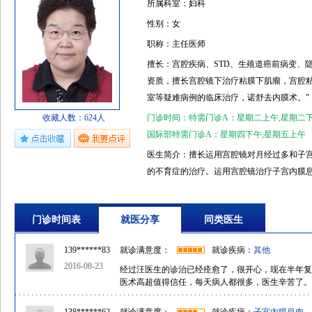
所属科室：妇科
性别：女
职称：主任医师
擅长：宫腔疾病、STD、生殖道癌前病变、
资质，擅长宫腔镜下治疗粘膜下肌瘤，宫腔
室等疑难病例的临床治疗，诺舒去内膜术。"
收藏人数：624人
门诊时间：特需门诊A：星期二上午,星期二
国际部特需门诊A：星期四下午,星期五上午
医生简介：擅长运用宫腔镜对月经过多和子
的不育症的治疗。运用宫腔镜治疗子宫内膜
长于宫颈癌前病变及原位癌的诊断和治疗。擅
疗宫颈癌前病变，使众多的患者得以保全子
门诊时间表
就医分享
同类医生
性疾病和性病。对性传播疾病的诊治有较丰
139******83
就诊满意度：
就诊疾病：
其他
2016-08-23
经过汪医生的诊治已经痊愈了，很开心，现在半年复
医术高超值得信任，每天病人都很多，医生辛苦了。