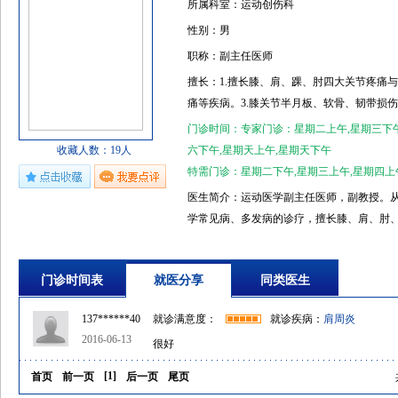
所属科室：运动创伤科
性别：男
职称：副主任医师
擅长：1.擅长膝、肩、踝、肘四大关节疼痛与
痛等疾病。3.膝关节半月板、软骨、韧带损伤
门诊时间：专家门诊：星期二上午,星期三下午
收藏人数：19人
六下午,星期天上午,星期天下午
特需门诊：星期二下午,星期三上午,星期四上
医生简介：运动医学副主任医师，副教授。从
学常见病、多发病的诊疗，擅长膝、肩、肘
肩关节疾病：肩袖撕裂、习惯性肩关节脱位
板撕裂、前、后交叉韧带损伤、侧副韧带损
门诊时间表
就医分享
同类医生
等。肘关节疾病：疼痛、侧副韧带损伤、游
性扭伤等。曾赴美国、欧洲等学习运动创伤
137******40
就诊满意度：
就诊疾病：
肩周炎
2016-06-13
很好
[
1
]
首页
前一页
后一页
尾页
共