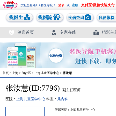
支付宝/微信快速支付
欢迎您登陆114名医导航！
或
健康首页
专家在线
精彩主
首页
>
上海
>
闵行区
>
上海儿童医学中心
>
张汝慧
张汝慧(ID:7796)
副主任医师
医院：
上海儿童医学中心
科室：
儿内科
所属医院：上海儿童医学中心