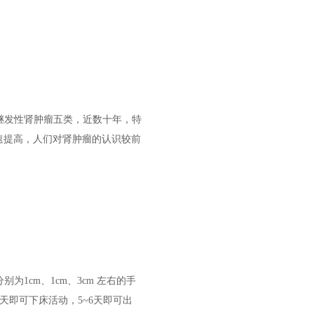
继发性肾肿瘤五类，近数十年，特
速提高，人们对肾肿瘤的认识较前
1cm、1cm、3cm 左右的手
天即可下床活动，5~6天即可出