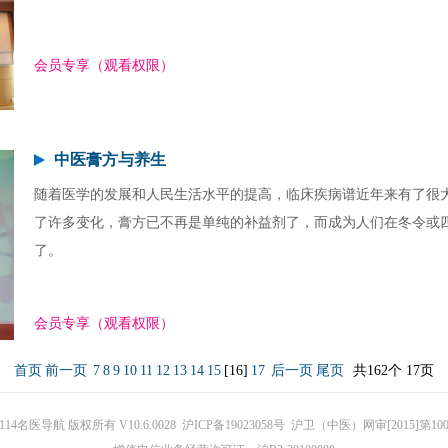
会员专享（观看权限）
中医膏方与养生
随着医学的发展和人民生活水平的提高，临床疾病谱近年来有了很
了许多变化，膏方已不再是单纯的补益剂了，而成为人们在冬令或
了。
会员专享（观看权限）
首页
前一页
7
8
9
10
11
12
13
14
15
[16]
17
后一页
尾页
共162个 17页
14名医导航 版权所有 V10.6.0028 沪ICP备19023058号 沪卫（中医）网审[2015]第10