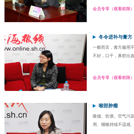
会员专享（观看权限
冬令进补与膏方
一般而言，膏方服用
不好，口干，鼻腔出
会员专享（观看权限
喉部肿瘤
吸烟、饮酒、空气污
周、咽喉持续不适感