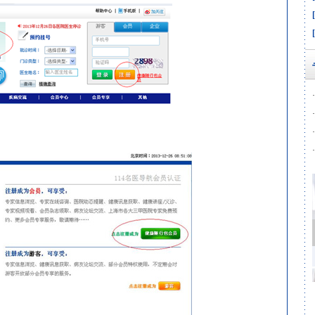
·
·
·
·