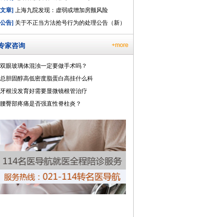
[文章]
上海九院发现：虚弱或增加房颤风险
[公告]
关于不正当方法抢号行为的处理公告（新）
专家咨询
双眼玻璃体混浊一定要做手术吗？
总胆固醇高低密度脂蛋白高挂什么科
牙根没发育好需要显微镜根管治疗
腰臀部疼痛是否强直性脊柱炎？