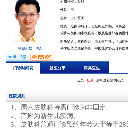
所属科室：骨科
性别：男
职称：主任医师
擅长：足踝部畸形，包括拇趾外翻、马蹄足
软骨与肌肉韧带损伤等；以及足踝部各类慢
医生简介：主任医师，博士生导师，华山医
收藏人数：30人
科学组委员兼秘书长、中国医师协会骨科医
医师协会骨科医师工作委员会委员、中华医
医学会上海市灾难医学分会副主任委员、中
门诊时间表
就医分享
同类医生
伤分会秘书。一直致力于足踝外科的基础与
术术式。多项临床工作和研究结果获得省级
会员
登录
后可查看预约状态
2011年度获得AOFAStravelingfell
省总院等医疗机构做访问学者。《TheBone&Joi
医院规则
篇论文，其中近30篇SCI论文，主编和参加
项。获得成果3项，获省市级科技进步奖2项。
1、周六皮肤科特需门诊为非固定。
力学及其在临床个性化治疗中的应用》，荣获
2、产瘫为新生儿疾病。
国家自然科学基金面上项目。
3、皮肤科普通门诊预约年龄大于等于2