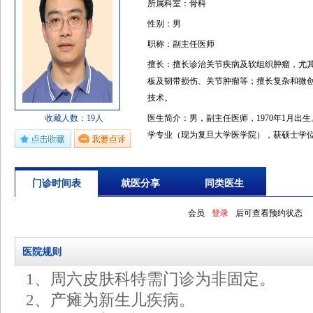
所属科室：骨科
性别：男
职称：副主任医师
擅长：擅长诊治关节疾病及软组织肿瘤，尤
板及韧带损伤、关节肿瘤等；擅长复杂和微
技术。
收藏人数：19人
医生简介：男，副主任医师，1970年1月出生
学专业（现为复旦大学医学院），获硕士学位
玉东院士攻读并获得外科学博士学位。2005
术，2006年4月赴意大利参加髋关节翻修高级研
门诊时间表
就医分享
同类医生
膝关节置换、髋关节翻修学习班，2009年赴
技术3个月，2012年赴奥地利学习髋关节前路微创
会员
登录
后可查看预约状态
置换1个月。主要从事骨科关节疾病等临床工
关节炎、关节周围良恶性肿瘤、关节炎性病
医院规则
换及翻修手术、微创髋关节置换手术、股骨
建手术、各种关节镜技术等。近十年来发表
1、周六皮肤科特需门诊为非固定。
2、产瘫为新生儿疾病。