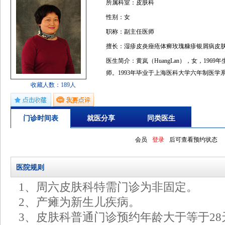
所属科室：皮肤科
性别：女
职称：副主任医师
擅长：湿疹皮炎痤疮体癣玫瑰糠疹银屑病皮
医生简介：黄岚（HuangLan），女，19
师。1993年毕业于上海医科大学六年制医学系
收藏人数：189人
位。1998起担任华山医院皮肤科主治医师，2
年转为副教授。长期从事皮肤科临床工作，擅
癜风/皮肤型狼疮等免疫相关性皮肤病，以及
门诊时间表
就医分享
同类医生
治疗。参加多项科研项目：1.参加冯树芳教授主持
统性红斑狼疮患者生长激素和泌乳素及其受体
会员
登录
后可查看预约状态
统远期影响的临床与实验研究”，至今已发表
以第一作者发表科研论著十余篇，1篇为SCI
医院规则
1、周六皮肤科特需门诊为非固定。
2、产瘫为新生儿疾病。
3、皮肤科普通门诊预约年龄大于等于2