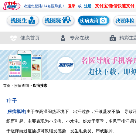
支付宝/微信快速支付
欢迎您登陆114名医导航！
或
健康首页
专家在线
精彩主
首页
>
疾病查询
>
疾病搜索
痱子
[疾病概述]
由于在高温闷热环境下，出汗过多，汗液蒸发不畅，导致
织而引起。主要表现为小丘疹、小水泡。好发于夏季，多见于排汗调
于瘙痒而过度搔抓可致继发感染，发生毛囊炎、疖或脓肿。