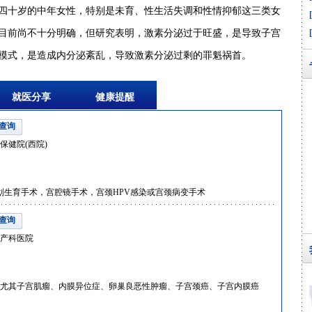
四十岁的中年女性，特别是未育、性生活失调和性情抑郁这三类女
目前尚不十分明确，但研究表明，激素分泌过于旺盛，是导致子宫
模式，是造成内分泌紊乱，导致激素分泌过剩的罪魁祸首。
就医分享
健康提醒
查询
保健院(西院)
计划生育手术，宫腔镜手术，宫颈HPV感染或宫颈病变手术
查询
产科医院
尤其子宫肌瘤、内膜异位症、卵巢良恶性肿瘤、子宫颈癌、子宫内膜癌