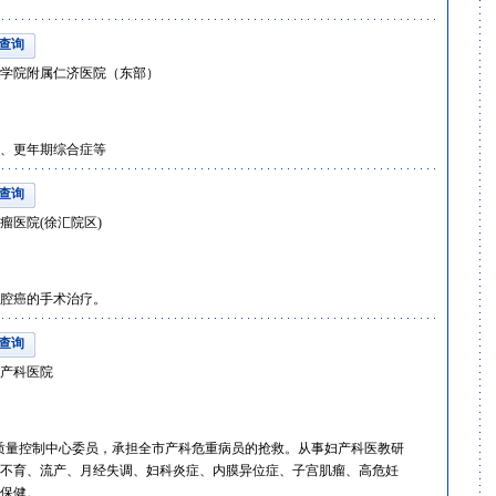
查询
学院附属仁济医院（东部）
、更年期综合症等
查询
瘤医院(徐汇院区)
腔癌的手术治疗。
查询
产科医院
质量控制中心委员，承担全市产科危重病员的抢救。从事妇产科医教研
孕不育、流产、月经失调、妇科炎症、内膜异位症、子宫肌瘤、高危妊
保健。