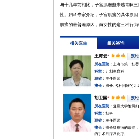
与十几年前相比，子宫肌瘤越来越青睐三
性。妇科专家介绍，子宫肌瘤的具体原因
肌瘤的最普遍原因，而女性的这三种行为
相关医生
相关咨询
王海云
*
预约
所在医院：
上海市第一妇婴
科室：
计划生育科
职称：
主任医师
擅长：
擅长: 各种困难的
胡卫国
*
预约
所在医院：
复旦大学附属妇
科室：
妇科
职称：
主任医师
擅长：
擅长疑难病的诊治，
的手术治疗及化疗。