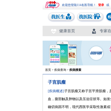
欢迎您登陆114名医导航！
或
健康首页
专家
首页
>
疾病查询
>
疾病搜索
子宫肌瘤
[疾病概述]
子宫肌瘤又称子宫平滑肌瘤，
血，腹部触及肿物以及压迫症状等。如发
确切病因不明，现代西医学采取性激素或