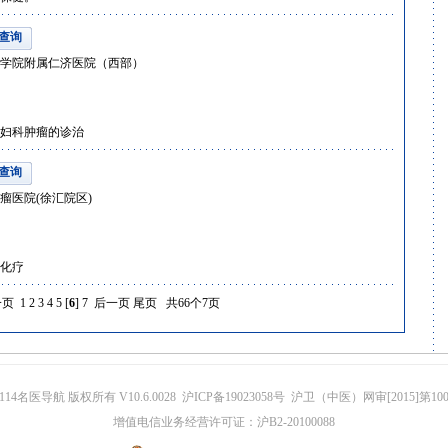
查询
学院附属仁济医院（西部）
妇科肿瘤的诊治
查询
瘤医院(徐汇院区)
化疗
一页
1
2
3
4
5
[
6
]
7
后一页
尾页
共66个7页
14名医导航 版权所有 V10.6.0028 沪ICP备19023058号 沪卫（中医）网审[2015]第10
增值电信业务经营许可证：沪B2-20100088