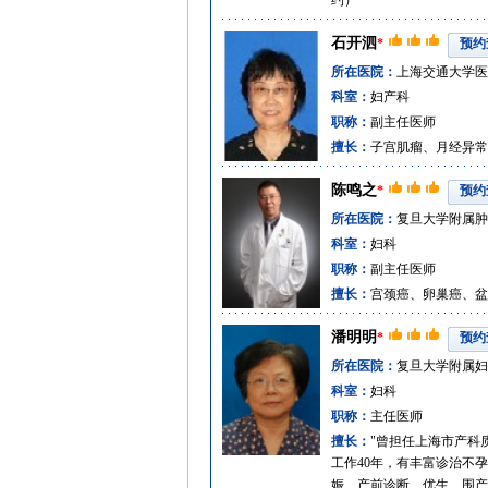
约）
石开泗
*
预约
所在医院：
上海交通大学医
科室：
妇产科
职称：
副主任医师
擅长：
子宫肌瘤、月经异常
陈鸣之
*
预约
所在医院：
复旦大学附属肿
科室：
妇科
职称：
副主任医师
擅长：
宫颈癌、卵巢癌、盆
潘明明
*
预约
所在医院：
复旦大学附属妇
科室：
妇科
职称：
主任医师
擅长：
"曾担任上海市产科
工作40年，有丰富诊治不
娠、产前诊断、优生、围产