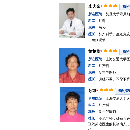
李大金
*
预约
所在医院：
复旦大学附属妇
科室：
妇科
职称：
教授
擅长：
妇产科学、生殖免疫
－免疫调节。
黄慧华
*
预约
所在医院：
上海交通大学医
科室：
妇产科
职称：
副主任医师
擅长：
月经不调、不孕不育
苏彧
*
预约查
所在医院：
上海交通大学医
科室：
妇产科
职称：
副主任医师
擅长：
高危产科；妊娠合并
预约苏彧医生的复诊病人，