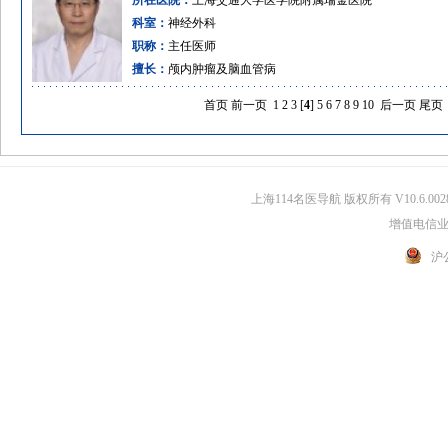
所在医院：
上海交通大学医学院附属瑞金医院
科室：
神经外科
职称：
主任医师
擅长：
颅内肿瘤及脑血管病
首页
前一页
1
2
3
[
4
]
5
6
7
8
9
10
后一页
尾页
上海114名医导航 版权所有 V10.6.002
增值电信业务
沪公