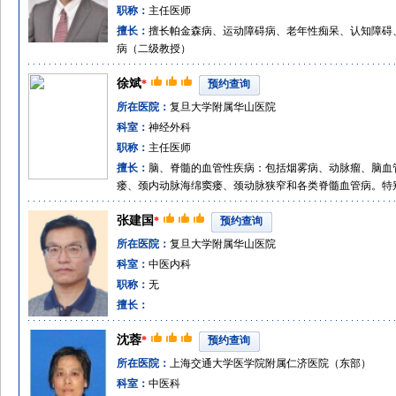
职称：
主任医师
擅长：
擅长帕金森病、运动障碍病、老年性痴呆、认知障碍
病（二级教授）
徐斌
*
预约查询
所在医院：
复旦大学附属华山医院
科室：
神经外科
职称：
主任医师
擅长：
脑、脊髓的血管性疾病：包括烟雾病、动脉瘤、脑血
瘘、颈内动脉海绵窦瘘、颈动脉狭窄和各类脊髓血管病。特
张建国
*
预约查询
所在医院：
复旦大学附属华山医院
科室：
中医内科
职称：
无
擅长：
沈蓉
*
预约查询
所在医院：
上海交通大学医学院附属仁济医院（东部）
科室：
中医科