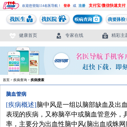
支付宝/微信快速支付
欢迎您登陆114名医导航！
或
健康首页
专家在线
精彩主
首页
>
疾病查询
>
疾病搜索
脑血管病
[疾病概述]
脑中风是一组以脑部缺血及出
表现的疾病，又称脑卒中或脑血管意外，
率，主要分为出血性脑中风(脑出血或蛛网