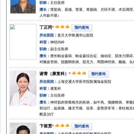
职称：
主任医师
擅长：
肾脏病、尿感、肾衰、胃肠病、月经不调、术后调理
人年龄不限）
丁正同
*
预约查询
所在医院：
复旦大学附属华山医院
科室：
神经内科
职称：
副主任医师
擅长：
擅长帕金森病、帕金森综合征、抽动症、肌张力障碍
对脑血管病、脱髓鞘疾病、肌无力、周围神经病、癫痫、头
谢青（康复科）
*
预约查询
所在医院：
上海交通大学医学院附属瑞金医院
科室：
康复科
职称：
主任医师
擅长：
神经肌肉骨骼相关的疾病，如中风、颈腰椎病、脊髓
和治疗，如肩痛、膝关节痛、痉挛、姿势异常等；脊柱相关
断及治疗
卞留贯
*
预约查询