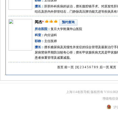
职称：
主任医师
擅长：
肝胆外科疾病的诊治，擅长腹腔镜手术。对原发性肝
结石及肝内外胆管结石，门静脉高压脾功能亢进等疾病具有
闻杰
*
预约查询
所在医院：
复旦大学附属华山医院
科室：
内分泌科
职称：
主任医师
擅长：
擅长糖尿病及其慢性并发症的综合管理及最新治疗手
尿病肾病早期防治较有心得；擅长甲状腺疾病尤其是甲状腺
患者体重管理及减重减脂。
首页
前一页
[
1
]
2
3
4
5
6
7
8
9
后一页
尾页
上海114名医导航 版权所有 V10.6.002
增值电信业务
沪公