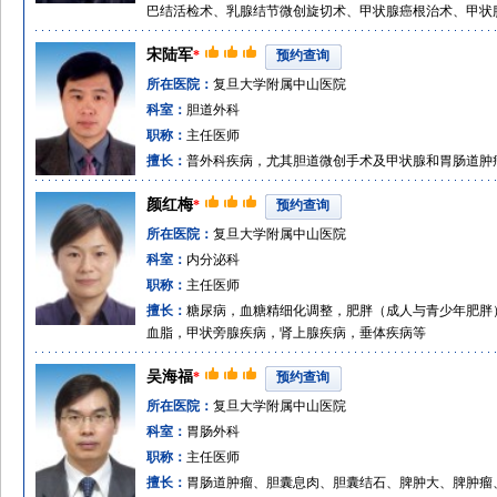
巴结活检术、乳腺结节微创旋切术、甲状腺癌根治术、甲状
宋陆军
*
预约查询
所在医院：
复旦大学附属中山医院
科室：
胆道外科
职称：
主任医师
擅长：
普外科疾病，尤其胆道微创手术及甲状腺和胃肠道肿
颜红梅
*
预约查询
所在医院：
复旦大学附属中山医院
科室：
内分泌科
职称：
主任医师
擅长：
糖尿病，血糖精细化调整，肥胖（成人与青少年肥胖
血脂，甲状旁腺疾病，肾上腺疾病，垂体疾病等
吴海福
*
预约查询
所在医院：
复旦大学附属中山医院
科室：
胃肠外科
职称：
主任医师
擅长：
胃肠道肿瘤、胆囊息肉、胆囊结石、脾肿大、脾肿瘤