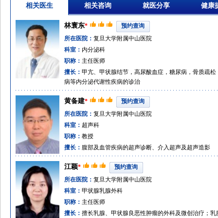
相关医生
相关咨询
就医分享
健康
林寰东
*
预约查询
所在医院：
复旦大学附属中山医院
科室：
内分泌科
职称：
主任医师
擅长：
甲亢、甲状腺结节，高尿酸血症，糖尿病，骨质疏松
病等内分泌代谢性疾病的诊治
黄备建
*
预约查询
所在医院：
复旦大学附属中山医院
科室：
超声科
职称：
教授
擅长：
腹部及血管疾病的超声诊断、介入超声及超声造影
江颖
*
预约查询
所在医院：
复旦大学附属中山医院
科室：
甲状腺乳腺外科
职称：
主任医师
擅长：
擅长乳腺、甲状腺良恶性肿瘤的外科及微创治疗；乳