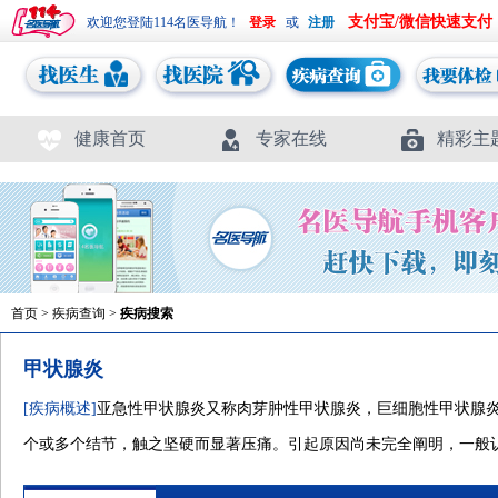
支付宝/微信快速支付
欢迎您登陆114名医导航！
或
健康首页
专家在线
精彩主
首页
>
疾病查询
>
疾病搜索
甲状腺炎
[疾病概述]
亚急性甲状腺炎又称肉芽肿性甲状腺炎，巨细胞性甲状腺
个或多个结节，触之坚硬而显著压痛。引起原因尚未完全阐明，一般