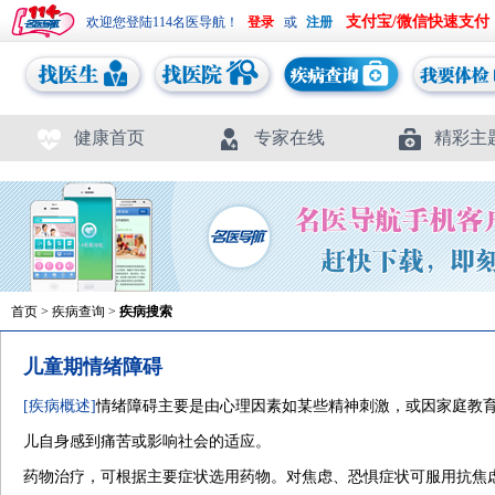
支付宝/微信快速支付
欢迎您登陆114名医导航！
或
健康首页
专家在线
精彩主
首页
>
疾病查询
>
疾病搜索
儿童期情绪障碍
[疾病概述]
情绪障碍主要是由心理因素如某些精神刺激，或因家庭教
儿自身感到痛苦或影响社会的适应。
药物治疗，可根据主要症状选用药物。对焦虑、恐惧症状可服用抗焦