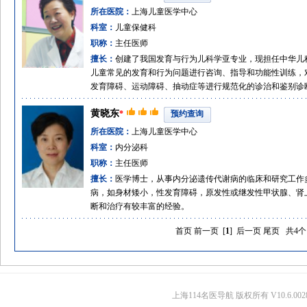
所在医院：
上海儿童医学中心
科室：
儿童保健科
职称：
主任医师
擅长：
创建了我国发育与行为儿科学亚专业，现担任中华儿
儿童常见的发育和行为问题进行咨询、指导和功能性训练，
发育障碍、运动障碍、抽动症等进行规范化的诊治和鉴别诊
黄晓东
*
预约查询
所在医院：
上海儿童医学中心
科室：
内分泌科
职称：
主任医师
擅长：
医学博士，从事内分泌遗传代谢病的临床和研究工作
病，如身材矮小，性发育障碍，原发性或继发性甲状腺、肾
断和治疗有较丰富的经验。
首页
前一页
[
1
]
后一页
尾页
共4个
上海114名医导航 版权所有 V10.6.002