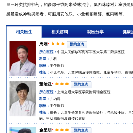
量三环类抗抑郁药，如多虑平或阿米替林治疗。氯丙咪嗪对儿童强迫
感暴发或冲动哭闹者，可服用安他乐、小量氟哌啶醇、氯丙嗪等。
相关医生
相关咨询
就医分享
健康
周翊
*
预约查询
所在医院：
中国人民解放军海军军医大学第二附属医院
科室：
儿科
职称：
主任医师
擅长：
小儿包茎、儿童哮喘及慢性咳嗽、儿童多动症、孤独
董治亚
*
预约查询
所在医院：
上海交通大学医学院附属瑞金医院
科室：
儿内科
职称：
主任医师
擅长：
擅长：儿童生长发育相关疾病诊疗，包括矮小症、早
病、甲状腺疾病及遗传代谢病
金星明
*
预约查询