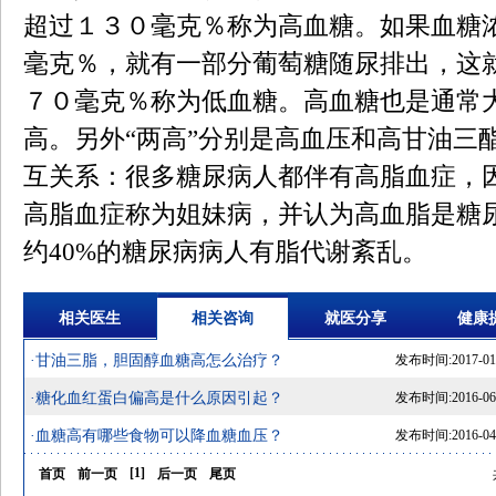
超过１３０毫克％称为高血糖。如果血糖
毫克％，就有一部分葡萄糖随尿排出，这
７０毫克％称为低血糖。高血糖也是通常大
高。另外“两高”分别是高血压和高甘油三
互关系：很多糖尿病人都伴有高脂血症，
高脂血症称为姐妹病，并认为高血脂是糖
约40%的糖尿病病人有脂代谢紊乱。
相关医生
相关咨询
就医分享
健康
·甘油三脂，胆固醇血糖高怎么治疗？
发布时间:2017-01-1
·糖化血红蛋白偏高是什么原因引起？
发布时间:2016-06-0
·血糖高有哪些食物可以降血糖血压？
发布时间:2016-04-2
[
1
]
首页
前一页
后一页
尾页
共