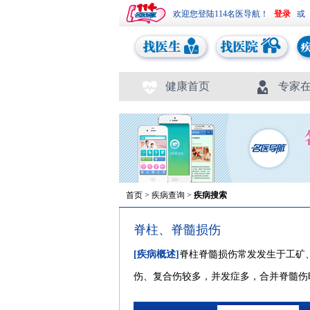
欢迎您登陆114名医导航！
或
健康首页
专家
首页
>
疾病查询
>
疾病搜索
脊柱、脊髓损伤
[疾病概述]
脊柱脊髓损伤常发发生于工矿
伤、复合伤较多，并发症多，合并脊髓伤