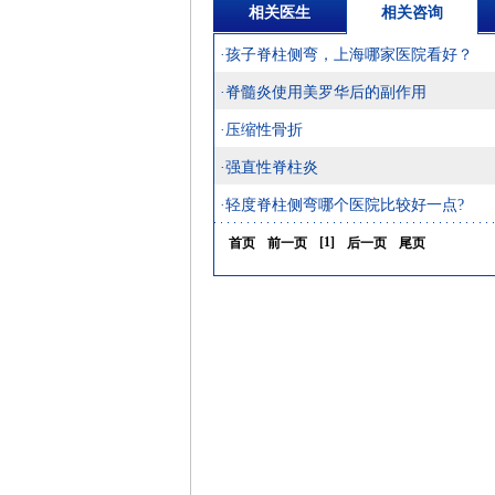
相关医生
相关咨询
·孩子脊柱侧弯，上海哪家医院看好？
·脊髓炎使用美罗华后的副作用
·压缩性骨折
·强直性脊柱炎
·轻度脊柱侧弯哪个医院比较好一点?
[
1
]
首页
前一页
后一页
尾页