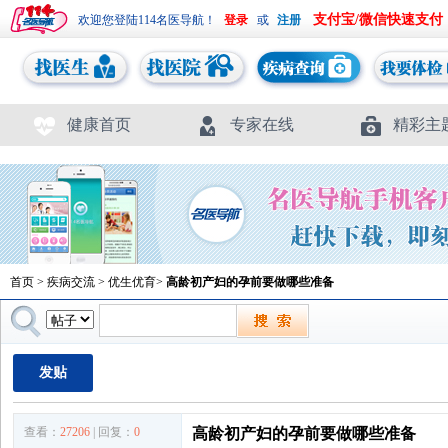
支付宝/微信快速支付
欢迎您登陆114名医导航！
或
健康首页
专家在线
精彩主
首页
>
疾病交流
>
优生优育
>
高龄初产妇的孕前要做哪些准备
发贴
查看：
27206
| 回复：
0
高龄初产妇的孕前要做哪些准备