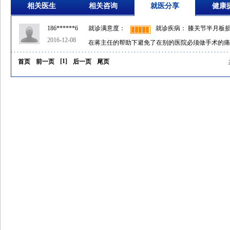
相关医生
相关咨询
就医分享
健康
186******6
就诊满意度：
就诊疾病： 膝关节半月板
2016-12-08
在蒋主任的帮助下避免了在别的医院必须做手术的痛
[
1
]
首页
前一页
后一页
尾页
共