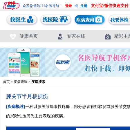
支付宝/微信快速支付
欢迎您登陆114名医导航！
或
健康首页
专家在线
精彩主
首页
>
疾病查询
>
疾病搜索
膝关节半月板损伤
[疾病概述]
一种以膝关节局限性疼痛，部分患者有打软腿或膝关节交
的局限性压痛为主要表现的疾病。