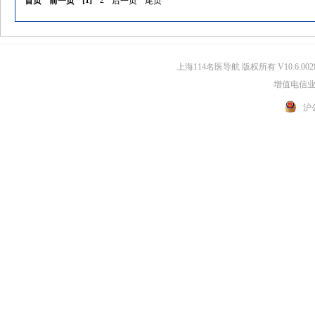
[
1
]
2
首页
前一页
后一页
尾页
上海114名医导航 版权所有 V10.6.002
增值电信业务
沪公