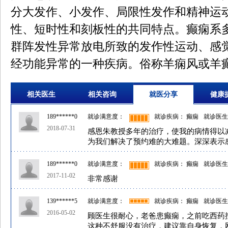
分大发作、小发作、局限性发作和精神运
性、短时性和刻板性的共同特点。癫痫系
群阵发性异常放电所致的发作性运动、感
经功能异常的一种疾病。俗称羊痫风或羊
相关医生
相关咨询
就医分享
健康
189******0
就诊满意度：
就诊疾病： 癫痫
就诊医生
2018-07-31
感恩朱教授多年的治疗，使我的病情得以减
为我们解决了预约难的大难题。深深表示
189******0
就诊满意度：
就诊疾病： 癫痫
就诊医生
2017-11-02
非常感谢
139******5
就诊满意度：
就诊疾病： 癫痫
就诊医生
2016-05-02
顾医生很耐心，老爸患癫痫，之前吃西药
这种不舒服没有治疗，建议靠自身恢复，