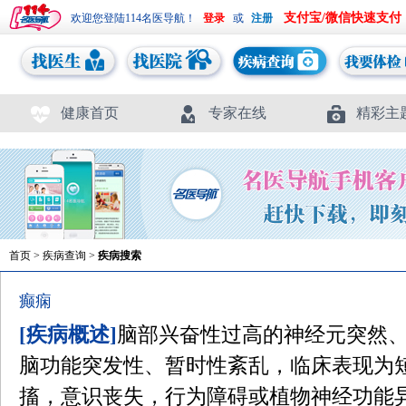
支付宝/微信快速支付
欢迎您登陆114名医导航！
或
健康首页
专家在线
精彩主
首页
>
疾病查询
>
疾病搜索
癫痫
[疾病概述]
脑部兴奋性过高的神经元突然
脑功能突发性、暂时性紊乱，临床表现为
搐，意识丧失，行为障碍或植物神经功能