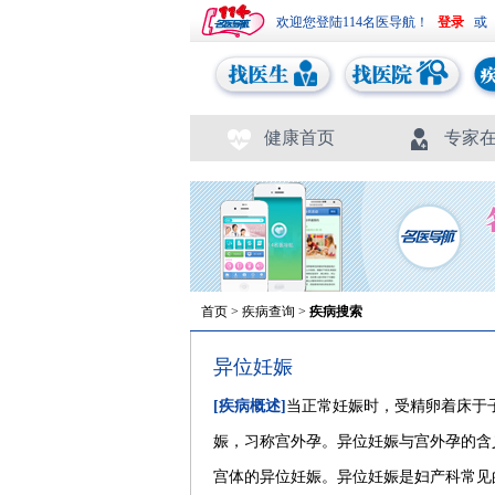
欢迎您登陆114名医导航！
或
健康首页
专家
首页
>
疾病查询
>
疾病搜索
异位妊娠
[疾病概述]
当正常妊娠时，受精卵着床于
娠，习称宫外孕。异位妊娠与宫外孕的含
宫体的异位妊娠。异位妊娠是妇产科常见