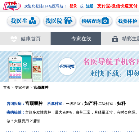
支付宝/微信快速支付
欢迎您登陆114名医导航！
或
健康首页
专家在线
精彩主
首页
>
专家咨询
>
宫颈囊肿
宫颈囊肿
妇产科
妇科
咨询疾病：
所属科室
：一级科室：
二级科室：
疾病描述：
宫颈多发性囊肿，最大者9×6，白带正常，月经量正常，有时会痛经
做？大概费用？谢谢