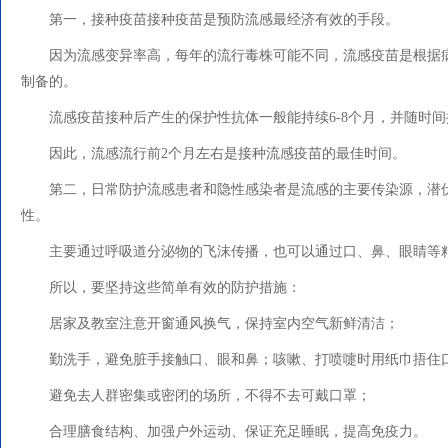
第一，接种疫苗接种疫苗是预防流感最经济有效的手段。
因为流感变异率高，每年的流行毒株可能不同，流感疫苗是根据
制备的。
流感疫苗接种后产生的保护性抗体一般能持续6-8个月，并随时
因此，流感流行前2个月左右是接种流感疫苗的最佳时间。
第二，日常防护流感患者和隐性感染者是流感的主要传染源，潜
性。
主要通过呼吸道分泌物的飞沫传播，也可以通过口、鼻、眼睛等
所以，要坚持这些简单有效的防护措施：
居家及教室注意开窗通风换气，保持室内空气新鲜清洁；
勤洗手，避免脏手接触口、眼和鼻；咳嗽、打喷嚏时用纸巾捂住
避免去人群密集或密闭的场所，不得不去可戴口罩；
合理膳食结构、加强户外运动、保证充足睡眠，提高免疫力。