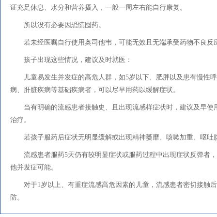
证充足休息、水分和营养摄入，一般一周左右能自行康复。
所以没有必要因恐慌囤药。
若未经医嘱自行使用奥司他韦，可能无效且无端承受药物不良反
孩子出现这些情况，建议及时就医：
儿童易发生并发症的高危人群，如5岁以下、肥胖以及患有慢性
病、肝脏疾病等基础疾病者，可以尽早用药以缓解症状。
当有明确的流感患者接触史、且出现流感样症状时，建议及早使
治疗。
若孩子服药后症状无明显缓解或出现精神萎靡、咳嗽加重、呕吐
流感患者服药5天仍有较明显症状或服药过程中出现症状反弹者
他并发症可能。
对于1岁以上、有重症流感高危因素的儿童，流感患者密切接触后
防。