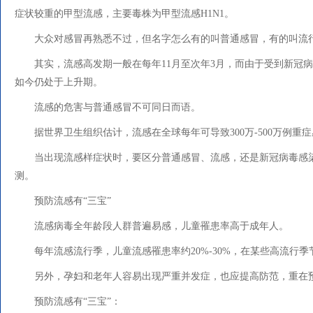
症状较重的甲型流感，主要毒株为甲型流感H1N1。
大众对感冒再熟悉不过，但名字怎么有的叫普通感冒，有的叫流
其实，流感高发期一般在每年11月至次年3月，而由于受到新冠
如今仍处于上升期。
流感的危害与普通感冒不可同日而语。
据世界卫生组织估计，流感在全球每年可导致300万-500万例重症
当出现流感样症状时，要区分普通感冒、流感，还是新冠病毒感
测。
预防流感有“三宝”
流感病毒全年龄段人群普遍易感，儿童罹患率高于成年人。
每年流感流行季，儿童流感罹患率约20%-30%，在某些高流行季
另外，孕妇和老年人容易出现严重并发症，也应提高防范，重在
预防流感有“三宝”：