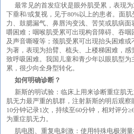
最常见的首发症状是眼外肌受累，表现为
下垂和/或复视，见于80%以上的患者。面
力、鼓腮漏气、鼻唇沟变浅、苦笑或肌病面
嚼困难；咽喉肌受累可出现构音障碍、吞咽
及声音嘶哑等；颈肌受累可出现抬头困难或
为著，表现为抬臂、梳头、上楼梯困难，感
致呼吸困难。我国儿童和青少年以眼肌型为
累，很少向全身型转化。
如何明确诊断？
新斯的明试验：临床上用来诊断重症肌无
肌无力最严重的肌群，注射新斯的明后观察
10分钟记录1次，持续至60分钟，相对评分≥
为重症肌无力。
肌电图、重复电刺激：使用特殊电极测量