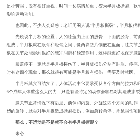
是小劳损，没有很好重视，时间一长病情加重，变为半月板撕裂、软
影响运动功能。
也因此，不少人会疑惑：老听周围人说“半月板撕裂”，半月板很
先说说半月板的位置，人的膝盖由上面的股骨、下面的胫骨、前
组成，半月板就在股骨和胫骨之间，像两块垫片镶嵌在里面，膝关节
板在关节处能起到很好的缓冲润滑和稳定作用，这样能更好地保护膝
膝盖疼不一定就是半月板损伤了，半月板损伤分别有肿胀、疼痛
时有这四个现象，那么就很有可能是半月板有损伤，需要及时就医。
半月板其实可结实了，人体活动中它要承受从各个方向的拉力和压
6个成年人体重这么大的力，只是有些特定的动作会容易对其造成撕
膝关节正常情况下有后屈、前伸和内旋、外旋这四个方向的动作
烈的旋转，就会对半月板造成撕裂损伤，例如急转急停，常见损伤项
那么，不运动是不是就不会有半月板撕裂？
未必。