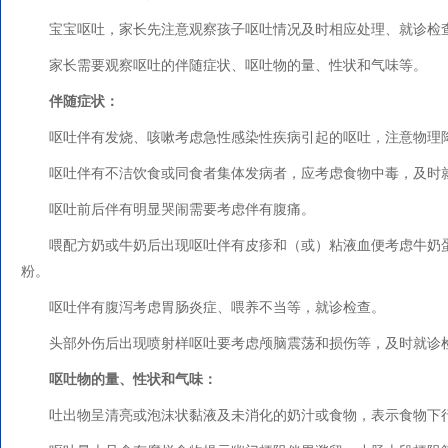
宝宝呕吐，家长先注意观察孩子呕吐情况及时相应处理、就诊检
家长需要观察呕吐的伴随症状、呕吐物的量、性状和气味等。
伴随症状：
呕吐伴有发烧、咳嗽考虑急性感染性疾病引起的呕吐，注意物理
呕吐伴有不洁饮食或同食者集体发病者，应考虑食物中毒，及时
呕吐前后伴有明显哭闹需要考虑伴有腹痛。
喂配方奶或牛奶后出现呕吐伴有皮疹和（或）粘液血便考虑牛奶
粉。
呕吐伴有腹泻考虑胃肠炎症、喂养不当等，就诊检查。
头部外伤后出现喷射样呕吐要考虑颅脑震荡和损伤等，及时就诊
呕吐物的量、性状和气味：
吐出物呈清亮或泡沫状黏液及未消化的奶汁或食物，表示食物下