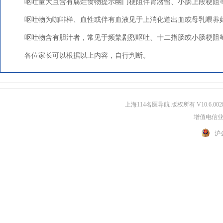
呕吐量大且含有腐烂食物提示幽门梗阻伴胃潴留、小肠上段梗阻
呕吐物为咖啡样、血性或伴有血液见于上消化道出血或母乳喂养
呕吐物含有胆汁者，常见于频繁剧烈呕吐、十二指肠或小肠梗阻
各位家长可以根据以上内容，自行判断。
上海114名医导航 版权所有 V10.6.002
增值电信业务
沪公