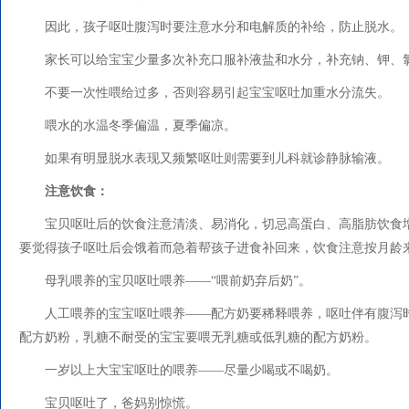
因此，孩子呕吐腹泻时要注意水分和电解质的补给，防止脱水。
家长可以给宝宝少量多次补充口服补液盐和水分，补充钠、钾、
不要一次性喂给过多，否则容易引起宝宝呕吐加重水分流失。
喂水的水温冬季偏温，夏季偏凉。
如果有明显脱水表现又频繁呕吐则需要到儿科就诊静脉输液。
注意饮食：
宝贝呕吐后的饮食注意清淡、易消化，切忌高蛋白、高脂肪饮食
要觉得孩子呕吐后会饿着而急着帮孩子进食补回来，饮食注意按月龄
母乳喂养的宝贝呕吐喂养——“喂前奶弃后奶”。
人工喂养的宝宝呕吐喂养——配方奶要稀释喂养，呕吐伴有腹泻
配方奶粉，乳糖不耐受的宝宝要喂无乳糖或低乳糖的配方奶粉。
一岁以上大宝宝呕吐的喂养——尽量少喝或不喝奶。
宝贝呕吐了，爸妈别惊慌。