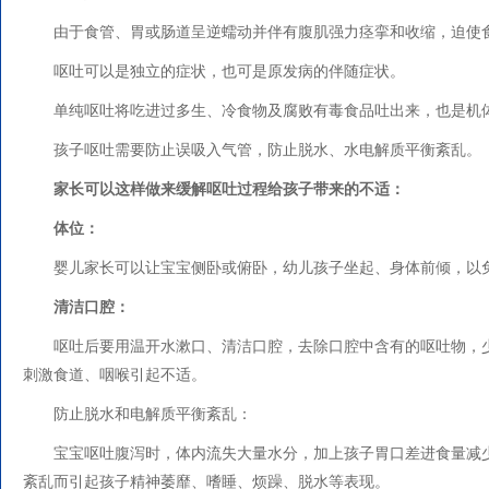
由于食管、胃或肠道呈逆蠕动并伴有腹肌强力痉挛和收缩，迫使
呕吐可以是独立的症状，也可是原发病的伴随症状。
单纯呕吐将吃进过多生、冷食物及腐败有毒食品吐出来，也是机
孩子呕吐需要防止误吸入气管，防止脱水、水电解质平衡紊乱。
家长可以这样做来缓解呕吐过程给孩子带来的不适：
体位：
婴儿家长可以让宝宝侧卧或俯卧，幼儿孩子坐起、身体前倾，以
清洁口腔：
呕吐后要用温开水漱口、清洁口腔，去除口腔中含有的呕吐物，
刺激食道、咽喉引起不适。
防止脱水和电解质平衡紊乱：
宝宝呕吐腹泻时，体内流失大量水分，加上孩子胃口差进食量减
紊乱而引起孩子精神萎靡、嗜睡、烦躁、脱水等表现。