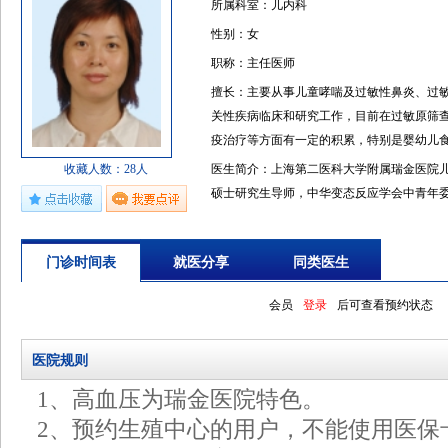
所属科室：儿内科
性别：女
职称：主任医师
擅长：主要从事儿童哮喘及过敏性鼻炎、过
关性疾病临床和研究工作，目前在过敏原筛
疫治疗等方面有一定的积累，特别是婴幼儿
收藏人数：28人
医生简介：上海第二医科大学附属瑞金医院
硕士研究生导师，中华变态反应学会中青年
市儿科呼吸学组委员，上海市哮喘委员，全国
童哮喘及过敏性鼻炎、过敏性结膜炎、过敏
门诊时间表
就医分享
同类医生
究工作，２０００－２００２年赴法国斯特
修。 目前在过敏原筛查、过敏性疾病的综合
会员
登录
后可查看预约状态
的积累，特别是婴幼儿食物过敏的筛查和干
医院规则
1、高血压为瑞金医院特色。
2、预约生殖中心的用户，不能使用医保