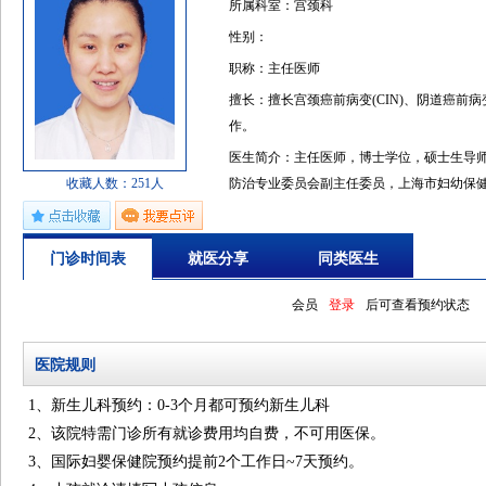
所属科室：宫颈科
性别：
职称：主任医师
擅长：擅长宫颈癌前病变(CIN)、阴道癌前病变
作。
医生简介：主任医师，博士学位，硕士生导
收藏人数：251人
防治专业委员会副主任委员，上海市妇幼保健协
主任委员，上海市医学会妇产科分会委员。长
擅长宫颈癌前病变(CIN)、阴道癌前病变(VI
门诊时间表
就医分享
同类医生
2003年挪威国家肿瘤医院访问学者，专注
委和申康等多项科研课题，发表二十多篇国
会员
登录
后可查看预约状态
展学习班，获得实用新型专利一项。
医院规则
1、新生儿科预约：0-3个月都可预约新生儿科
2、该院特需门诊所有就诊费用均自费，不可用医保。
3、国际妇婴保健院预约提前2个工作日~7天预约。