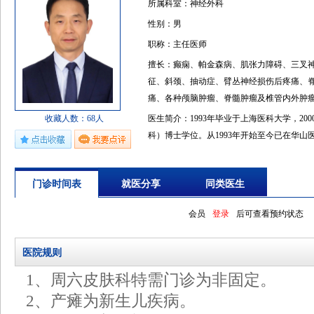
所属科室：神经外科
性别：男
职称：主任医师
擅长：癫痫、帕金森病、肌张力障碍、三叉
征、斜颈、抽动症、臂丛神经损伤后疼痛、
痛、各种颅脑肿瘤、脊髓肿瘤及椎管内外肿
收藏人数：68人
医生简介：1993年毕业于上海医科大学，2
科）博士学位。从1993年开始至今已在华山
主刀手术近700台，累计手术量一万多例，疗
生部、上海市等多项课题的研究工作。在国外
门诊时间表
就医分享
同类医生
作者发表论著50余篇，参编神经外科专著2
习。1998年香港中文大学威尔斯亲王医院访问学者
会员
登录
后可查看预约状态
UniversityofSouthernCaliforni
专家委员会委员、中国医师协会周围神经专
医院规则
神经调控和功能修复专委会副主委、中国医
长、上海抗癫痫协会副会长、上海市医学会
1、周六皮肤科特需门诊为非固定。
癫痫协会理事、中国医师协会神经调控专业
2、产瘫为新生儿疾病。
员会委员、世界华人医师协会功能神经外科