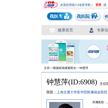
欢迎您登陆114名医导航！
或
健康首页
专家
主页
>>
根据疾病搜索医生
>>钟慧萍
钟慧萍(ID:6908)
主任
医院：
上海交通大学医学院附属瑞金医
所属医院：