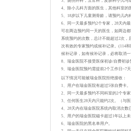
3、烧伤外科，五官科，皮肤科小儿与
4、除小儿科方面的医生，其他科室的
5、18岁以下儿童测骨龄，请预约儿
6、同一天最多预约2个专家，28天内最
可在两边预约同一天的医生，如两边都预
系统预约的次数，总计不能超过2次，
次有效的专家预约或候补记录。(11
候补记录，如有候补记录，必将取消一
8、瑞金医院不接受医保初诊/自费初诊
9、瑞金医院预约需提前2个工作日~
以下情况可能被瑞金医院拒绝接收：
1、用户在瑞金医院有超过5张自费卡。
2、同一天最多预约不同科室的2个专
3、任何医生28天内只能约2次。（与
4、28天内在瑞金医院系统内取消次数
5、用户的瑞金医院磁卡超过1年以上
6、瑞金医院的黑名单用户。