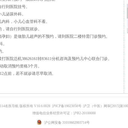
自行到医院挂号。
小儿泌尿外科。
儿内科，小儿心血管科不看。
的，请自行到医院就诊。
指孕妇）是做胎儿超声的不预约，请到医院二楼特需门诊预约。
科。
约。
医院总机38626161转83611分机咨询及预约儿中心联合门诊。
自动取消预约资格3个月。
12点前，若不就诊请尽早取消。
14名医导航 版权所有 V10.6.0028 沪ICP备19023058号 沪卫（中医）网审[2015]第10
增值电信业务经营许可证：沪B2-20100088
沪公网安备 31010602003714号