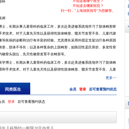
不知道看哪个医生？
骨科
不知道去哪家医院？
扫一扫，“上海就医指导”为您解答。
医师
博士，长期从事儿童骨科的临床工作，多次赴美进修系统地学习了肢体畸形矫
手术技术。对于儿童先天性以及获得性肢体畸形、髋关节发育不良、儿童代谢
瘫等疾病的诊断和治疗有丰富的经验。尤其擅长采用外固定支架治疗各种原因
畸形，肢体不等长；以及各种复杂的上肢畸形，如陈旧性孟氏骨折、多发性骨
的桡骨头脱位，先天性桡骨发育不全畸形等。
医学博士，长期从事儿童骨科的临床工作，多次赴美进修系统地学习了肢体畸
理和手术技术。对于儿童先天性以及获得性肢体畸形、髋关节发育不良、儿童
、脑瘫等疾病的诊断和治疗有丰富的经验。尤其擅长采用外固定支架治疗各种
更多>>
肢体畸形，肢体不等长；以及各种复杂的上肢畸形，如陈旧性孟氏骨折、多发
同类医生
会员
登录
后可查看预约状态
引起的桡骨头脱位，先天性桡骨发育不全畸形等。
会员
登录
后可查看预约状态
新生儿科预约一般限28天内患儿。