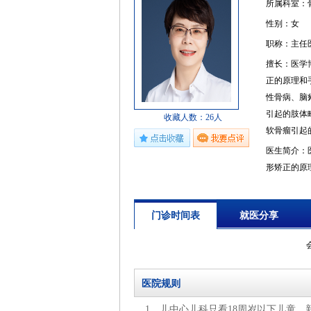
所属科室：
性别：女
职称：主任
擅长：医学
正的原理和
性骨病、脑
引起的肢体
收藏人数：26人
软骨瘤引起
医生简介：
形矫正的原
代谢性骨病
原因引起的
门诊时间表
就医分享
性骨软骨瘤
医院规则
1、儿中心儿科只看18周岁以下儿童。