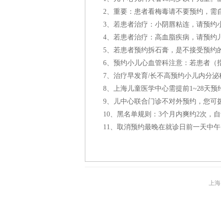
2、重要：患者看梅毒请不要预约，需
3、若患者治疗：小阴唇粘连，请预约
4、若患者治疗：高血脂疾病，请预约
5、若患者预约拆石膏，是不接受预约
6、预约小儿心血管科注意：若患者（
7、治疗早发育/长不高预约小儿内分泌
8、上海儿童医学中心需提前1~28天预
9、儿中心联合门诊不对外预约，您可拨打
10、黑名单规则：3个月内爽约2次，
11、取消预约最晚在就诊日前一天中午
上海1